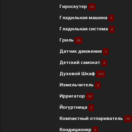
Гироскутер
13
Гладильная машина
1
Гладильная система
2
Гриль
29
Датчик движения
1
Детский самокат
2
Духовой Шкаф
117
Измельчитель
3
Ирригатор
15
Йогуртница
1
Компактный отпариватель
19
Кондиционер
5