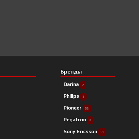
Бренды
Darina
2
Philips
1
Pioneer
32
Pegatron
8
Sony Ericsson
59