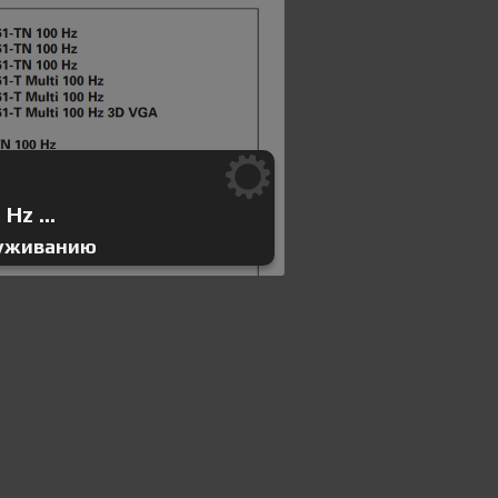
Hz ...
луживанию