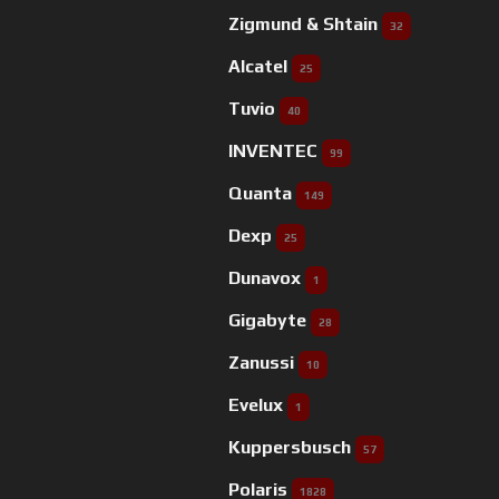
Zigmund & Shtain
32
Alcatel
25
Tuvio
40
INVENTEC
99
Quanta
149
Dexp
25
Dunavox
1
Gigabyte
28
Zanussi
10
Evelux
1
Kuppersbusch
57
Polaris
1828