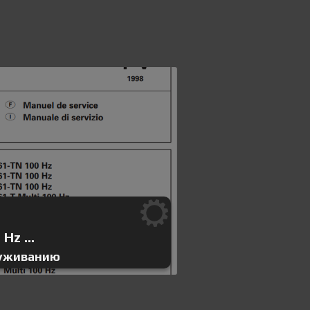
Hz ...
луживанию