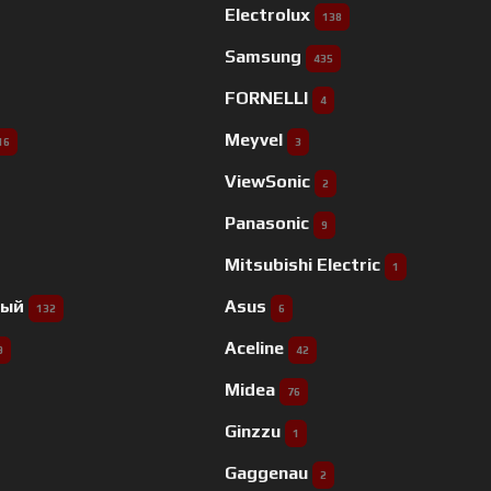
Electrolux
138
Samsung
435
FORNELLI
4
Meyvel
16
3
ViewSonic
2
Panasonic
9
Mitsubishi Electric
1
ный
Asus
132
6
Aceline
9
42
Midea
76
Ginzzu
1
Gaggenau
2