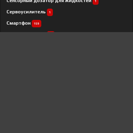
Сенсорный дозатор для жидкостей
1
Сервоусилитель
1
Смартфон
159
Соковыжималка
24
Соковыжималка шнековая
3
Стайлер
57
Стиральная машина
568
Сушилка для овощей и фруктов
35
Сушильная машина
148
Сушильный шкаф
1
Сэндвичница
3
Телевизор
107