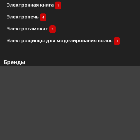
Электронная книга
1
Электропечь
4
Электросамокат
9
Электрощипцы для моделирования волос
3
Бренды
Clevo
2
Bosch
411
Aceline
42
Liebherr
64
Meizu
13
Bomann
7