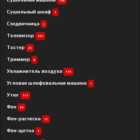
148
Сушильный шкаф
1
Сэндвичница
3
Телевизор
107
Тостер
25
Триммер
8
Увлажнитель воздуха
119
Угловая шлифовальная машина
1
Утюг
117
Фен
54
Фен-расческа
15
Фен-щетка
1