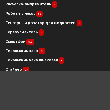
Расческа-выпрямитель
1
Робот-пылесос
60
Сенсорный дозатор для жидкостей
1
Сервоусилитель
1
Смартфон
159
Соковыжималка
24
Соковыжималка шнековая
3
Стайлер
57
Стиральная машина
568
Сушилка для овощей и фруктов
35
Сушильная машина
148
Сушильный шкаф
1