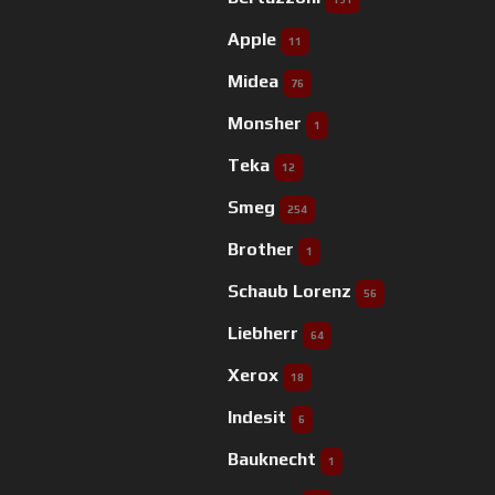
Apple
11
Midea
76
Monsher
1
Teka
12
Smeg
254
Brother
1
Schaub Lorenz
56
Liebherr
64
Xerox
18
Indesit
6
Bauknecht
1