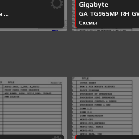
Gigabyte
...
GA-TG965MP-RH-GW 
Схемы