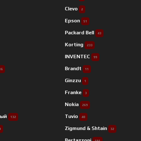
Clevo
2
Epson
51
Packard Bell
43
Korting
233
INVENTEC
99
Brandt
16
11
Ginzzu
1
Franke
3
Nokia
269
ный
Tuvio
132
40
Zigmund & Shtain
9
32
Bertazzoni
191