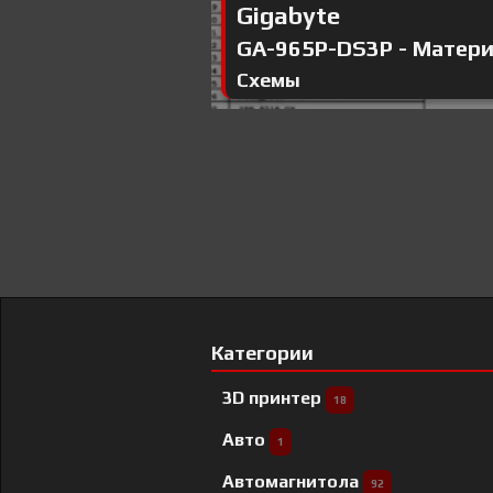
Gigabyte
GA-965P-DS3P - Материн
Схемы
Категории
3D принтер
18
Авто
1
Автомагнитола
92