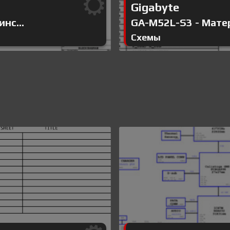
Gigabyte
нс...
GA-M52L-S3 - Матер
Схемы