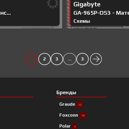
Gigabyte
с...
GA-965P-DS3 - Мате
Схемы
1
2
3
…
3
Бренды
Graude
22
Foxconn
18
Polar
4