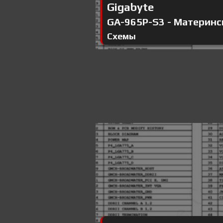
Gigabyte
GA-965P-S3 - Материнск
Схемы