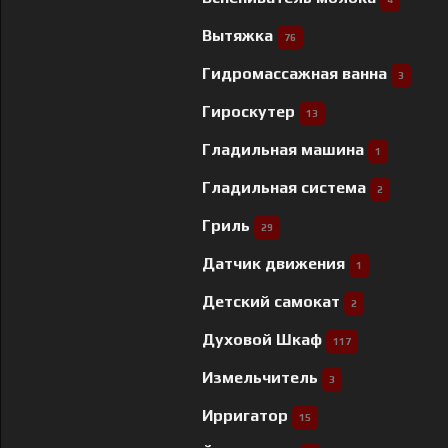
Вытяжка
76
Гидромассажная ванна
3
Гироскутер
13
Гладильная машина
1
Гладильная система
2
Гриль
29
Датчик движения
1
Детский самокат
2
Духовой Шкаф
117
Измельчитель
3
Ирригатор
15