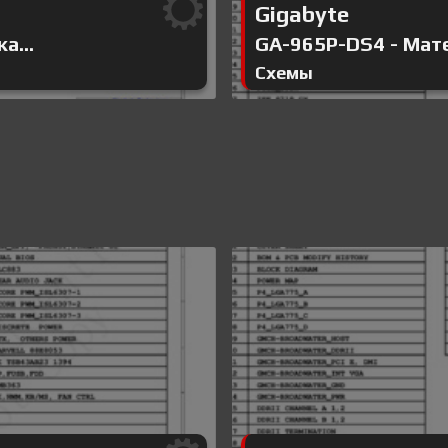
Gigabyte
а...
GA-965P-DS4 - Мате
Схемы