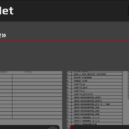
Net
e»