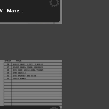
- Мате...