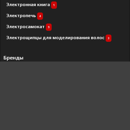
Электронная книга
1
Электропечь
4
Электросамокат
9
Электрощипцы для моделирования волос
3
Бренды
Pegatron
8
ViewSonic
2
Canon
1
Dreame
1
Kuppersberg
152
Xerox
18