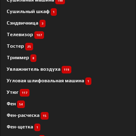
148
Сушильный шкаф
1
Сэндвичница
3
Телевизор
107
Тостер
25
Триммер
8
Увлажнитель воздуха
119
Угловая шлифовальная машина
1
Утюг
117
Фен
54
Фен-расческа
15
Фен-щетка
1