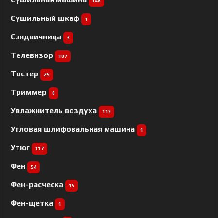
148
Сушильный шкаф
1
Сэндвичница
3
Телевизор
107
Тостер
25
Триммер
8
Увлажнитель воздуха
119
Угловая шлифовальная машина
1
Утюг
117
Фен
54
Фен-расческа
15
Фен-щетка
1