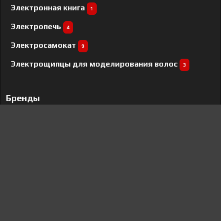
Электронная книга
1
Электропечь
4
Электросамокат
9
Электрощипцы для моделирования волос
3
Бренды
Tuvio
40
Neff
68
Bertazzoni
191
Brother
1
Teka
12
Krona
24