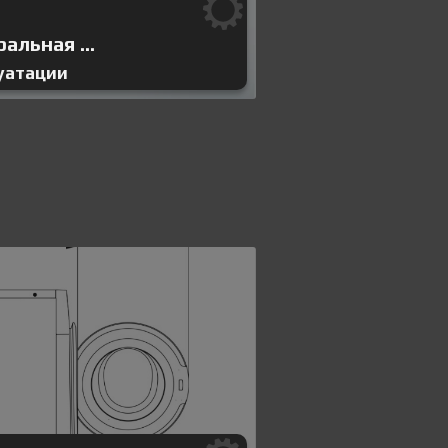
льная ...
уатации