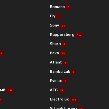
Bomann
7
Fly
1
Sony
34
Kuppersberg
152
Sharp
6
Beko
16
39
Atlant
4
Bambu Lab
8
Evelux
1
ный
AEG
132
26
Electrolux
9
138
Schaub Lorenz
56