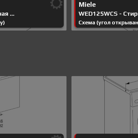
Miele
я ...
WED125WCS - Стира
у)
Схема (угол открыва