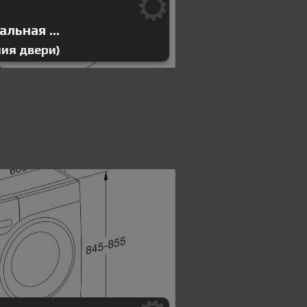
льная ...
ния двери)