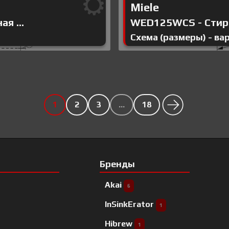
Miele
я ...
WED125WCS - Стира
Схема (размеры) - ва
1
2
3
…
18
Бренды
Akai
6
InSinkErator
1
Hibrew
1