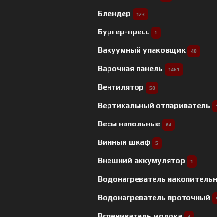
Блендер
123
Бургер-пресс
1
Вакуумный упаковщик
40
Варочная панель
1461
Вентилятор
50
Вертикальный отпариватель
Весы напольные
64
Винный шкаф
5
Внешний аккумулятор
1
Водонагреватель накопитель
Водонагреватель проточный
Вспениватель молока
4