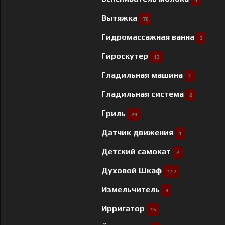
Вытяжка
76
Гидромассажная ванна
3
Гироскутер
13
Гладильная машина
1
Гладильная система
2
Гриль
29
Датчик движения
1
Детский самокат
2
Духовой Шкаф
117
Измельчитель
3
Ирригатор
15