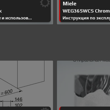
Miele
к
WEG365WCS Chrome 
 и использов...
Инструкция по экспл