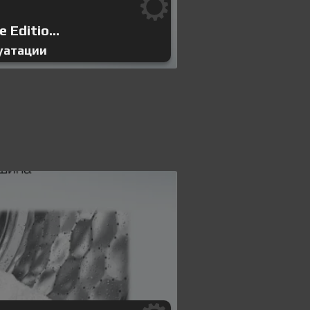
Editio...
уатации