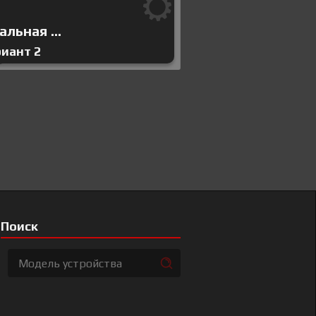
льная ...
риант 2
Поиск