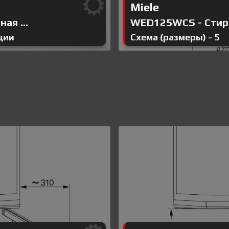
Miele
ая ...
WED125WCS - Стира
ции
Схема (размеры) - 5