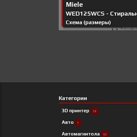
Miele
WED125WCS - Стиральна
Схема (размеры)
Категории
3D принтер
18
Авто
1
Автомагнитола
92