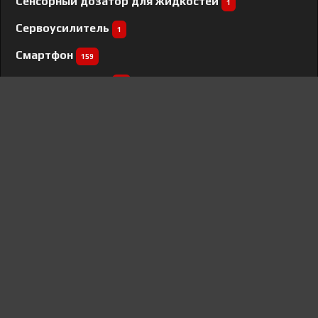
Сенсорный дозатор для жидкостей
1
Сервоусилитель
1
Смартфон
159
Соковыжималка
24
Соковыжималка шнековая
3
Стайлер
57
Стиральная машина
568
Сушилка для овощей и фруктов
35
Сушильная машина
148
Сушильный шкаф
1
Сэндвичница
3
Телевизор
107