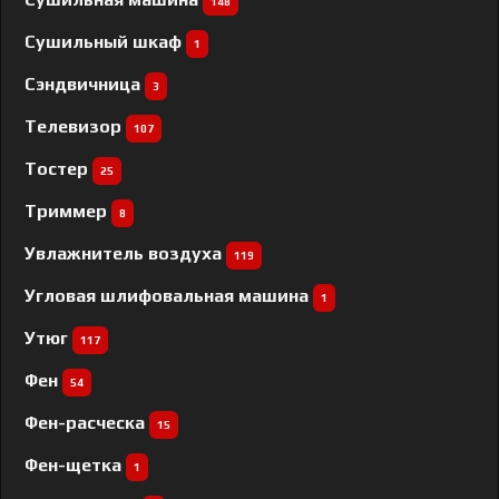
148
Сушильный шкаф
1
Сэндвичница
3
Телевизор
107
Тостер
25
Триммер
8
Увлажнитель воздуха
119
Угловая шлифовальная машина
1
Утюг
117
Фен
54
Фен-расческа
15
Фен-щетка
1