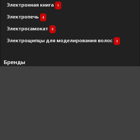
Электронная книга
1
Электропечь
4
Электросамокат
9
Электрощипцы для моделирования волос
3
Бренды
Franke
3
Panasonic
9
Gorenje
15
Kuppersbusch
57
Cata
1
Electrolux
138