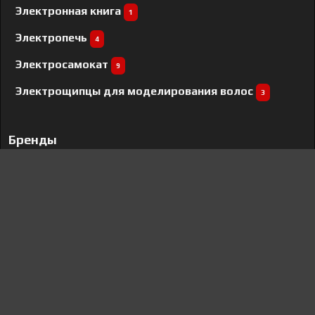
Электронная книга
1
Электропечь
4
Электросамокат
9
Электрощипцы для моделирования волос
3
Бренды
Sharp
6
Sony
34
Indesit
6
Kaiser
8
Falmec
1
Fly
1