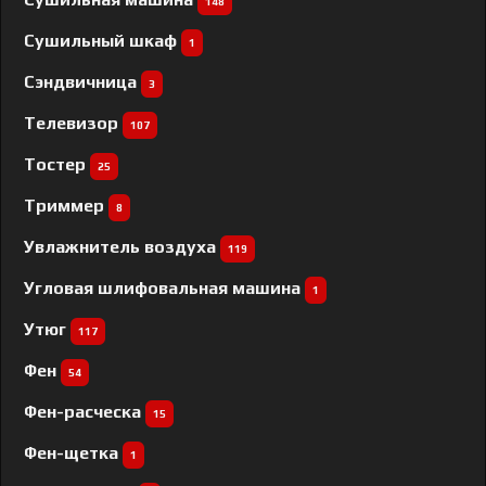
148
Сушильный шкаф
1
Сэндвичница
3
Телевизор
107
Тостер
25
Триммер
8
Увлажнитель воздуха
119
Угловая шлифовальная машина
1
Утюг
117
Фен
54
Фен-расческа
15
Фен-щетка
1