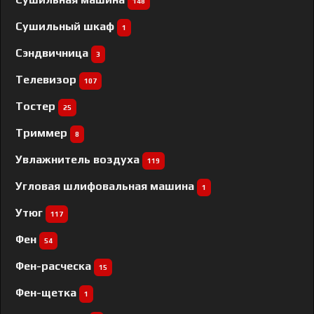
148
Сушильный шкаф
1
Сэндвичница
3
Телевизор
107
Тостер
25
Триммер
8
Увлажнитель воздуха
119
Угловая шлифовальная машина
1
Утюг
117
Фен
54
Фен-расческа
15
Фен-щетка
1