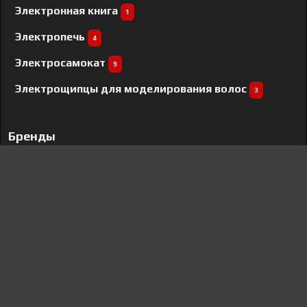
Электронная книга
1
Электропечь
4
Электросамокат
9
Электрощипцы для моделирования волос
3
Бренды
Google
12
Nokia
269
DeLonghi
17
Wistron
91
Pioneer
32
Vestfrost
2