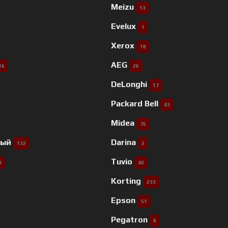
Meizu
13
Evelux
1
Xerox
18
AEG
16
26
DeLonghi
17
Packard Bell
43
Midea
76
ный
Darina
132
2
Tuvio
9
40
Korting
233
Epson
51
Pegatron
8