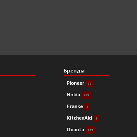
Бренды
Pioneer
32
Nokia
269
Franke
3
KitchenAid
8
Quanta
149