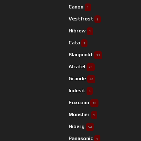
Canon
1
Vestfrost
2
Hibrew
1
Cata
1
Blaupunkt
17
Alcatel
25
Graude
22
Indesit
6
Foxconn
18
Monsher
1
Hiberg
54
Panasonic
9