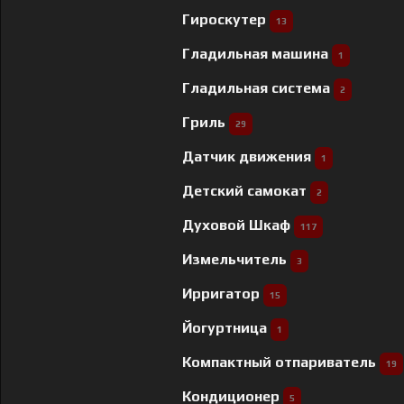
Гироскутер
13
Гладильная машина
1
Гладильная система
2
Гриль
29
Датчик движения
1
Детский самокат
2
Духовой Шкаф
117
Измельчитель
3
Ирригатор
15
Йогуртница
1
Компактный отпариватель
19
Кондиционер
5