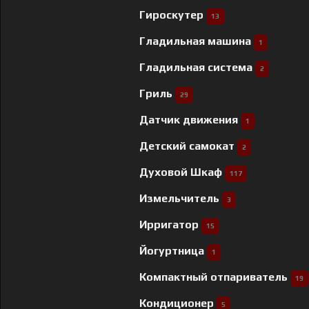
Гироскутер
13
Гладильная машина
1
Гладильная система
2
Гриль
29
Датчик движения
1
Детский самокат
2
Духовой Шкаф
117
Измельчитель
3
Ирригатор
15
Йогуртница
1
Компактный отпариватель
19
Кондиционер
5