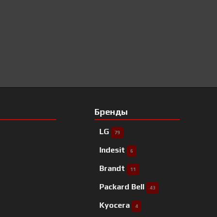
Бренды
LG
79
Indesit
6
Brandt
11
Packard Bell
43
Kyocera
4