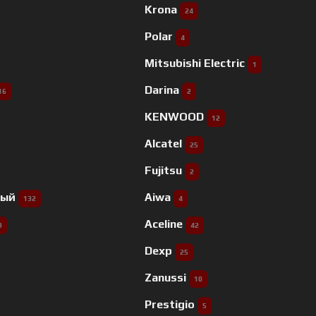
Krona
24
Polar
4
Mitsubishi Electric
1
Darina
16
2
KENWOOD
12
Alcatel
25
Fujitsu
2
ный
Aiwa
132
4
Aceline
9
42
Dexp
25
Zanussi
10
Prestigio
5