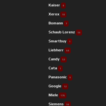
Kaiser
8
Xerox
18
Bomann
7
Schaub Lorenz
56
Smartbuy
1
Liebherr
64
Candy
53
Cata
1
Panasonic
9
Google
12
Miele
176
Siemens
94