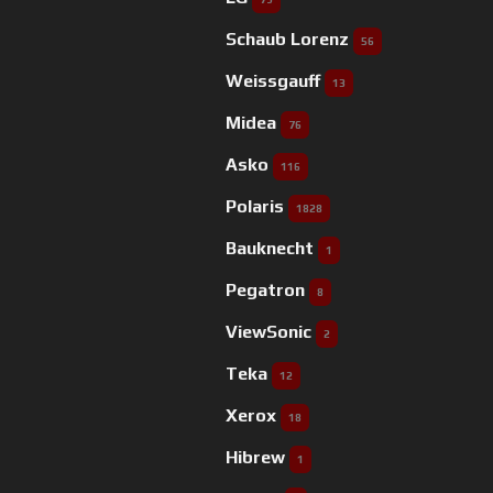
Schaub Lorenz
56
Weissgauff
13
Midea
76
Asko
116
Polaris
1828
Bauknecht
1
Pegatron
8
ViewSonic
2
Teka
12
Xerox
18
Hibrew
1