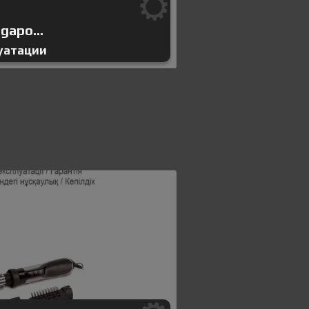
gapo...
уатации