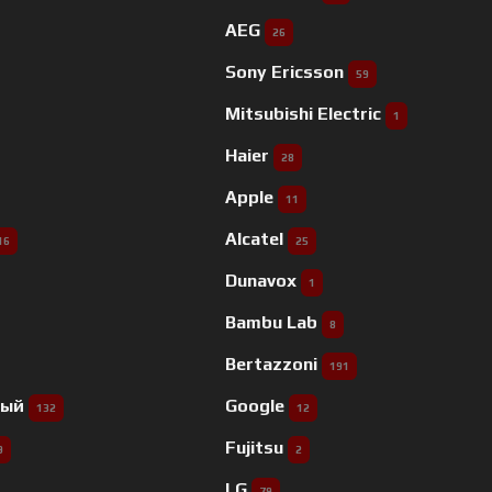
AEG
26
Sony Ericsson
59
Mitsubishi Electric
1
Haier
28
Apple
11
Alcatel
16
25
Dunavox
1
Bambu Lab
8
Bertazzoni
191
ный
Google
132
12
Fujitsu
9
2
LG
79