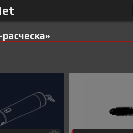
Net
-расческа»