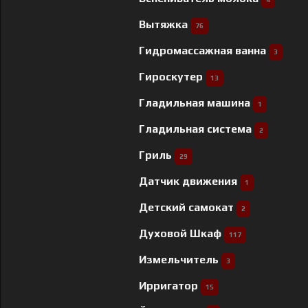
Вытяжка
76
Гидромассажная ванна
3
Гироскутер
13
Гладильная машина
1
Гладильная система
2
Гриль
29
Датчик движения
1
Детский самокат
2
Духовой Шкаф
117
Измельчитель
3
Ирригатор
15