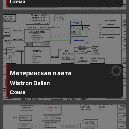
Схема
Материнская плата
Wistron Dellen
Схема