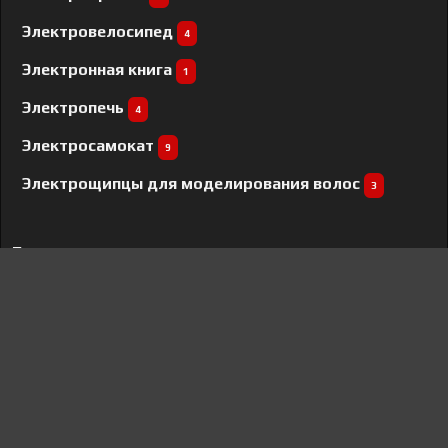
Электровелосипед
4
Электронная книга
1
Электропечь
4
Электросамокат
9
Электрощипцы для моделирования волос
3
Бренды
Clevo
2
Tuvio
40
Atlant
4
Zanussi
10
Epson
51