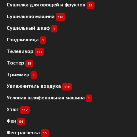
Сушилка для овощей и фруктов
35
Сушильная машина
148
Сушильный шкаф
1
Сэндвичница
3
Телевизор
107
Тостер
25
Триммер
8
Увлажнитель воздуха
119
Угловая шлифовальная машина
1
Утюг
117
Фен
54
Фен-расческа
15