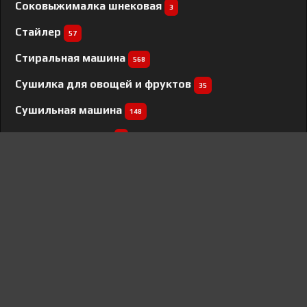
Соковыжималка шнековая
3
Стайлер
57
Стиральная машина
568
Сушилка для овощей и фруктов
35
Сушильная машина
148
Сушильный шкаф
1
Сэндвичница
3
Телевизор
107
Тостер
25
Триммер
8
Увлажнитель воздуха
119
Угловая шлифовальная машина
1