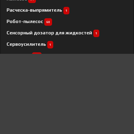
Расческа-выпрямитель
1
Робот-пылесос
60
Сенсорный дозатор для жидкостей
1
Сервоусилитель
1
Смартфон
159
Соковыжималка
24
Соковыжималка шнековая
3
Стайлер
57
Стиральная машина
568
Сушилка для овощей и фруктов
35
Сушильная машина
148