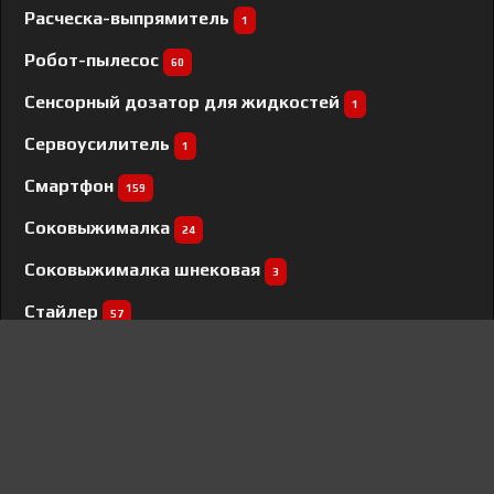
Расческа-выпрямитель
1
Робот-пылесос
60
Сенсорный дозатор для жидкостей
1
Сервоусилитель
1
Смартфон
159
Соковыжималка
24
Соковыжималка шнековая
3
Стайлер
57
Стиральная машина
568
Сушилка для овощей и фруктов
35
Сушильная машина
148
Сушильный шкаф
1