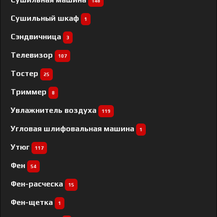
148
Сушильный шкаф
1
Сэндвичница
3
Телевизор
107
Тостер
25
Триммер
8
Увлажнитель воздуха
119
Угловая шлифовальная машина
1
Утюг
117
Фен
54
Фен-расческа
15
Фен-щетка
1