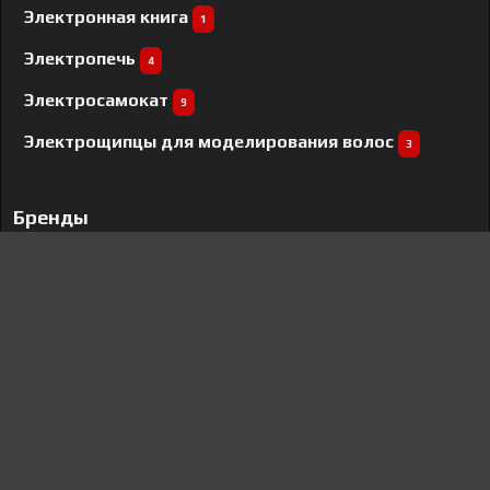
Электронная книга
1
Электропечь
4
Электросамокат
9
Электрощипцы для моделирования волос
3
Бренды
Thomson
2
BMW
1
AEG
26
Monsher
1
Sharp
6
Wistron
91