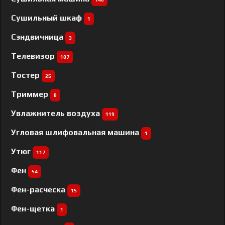
Сушильный шкаф
1
Сэндвичница
3
Телевизор
107
Тостер
25
Триммер
8
Увлажнитель воздуха
119
Угловая шлифовальная машина
1
Утюг
117
Фен
54
Фен-расческа
15
Фен-щетка
1