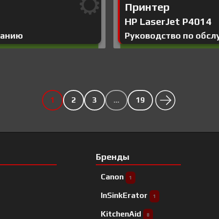
Принтер
HP LaserJet P4014
ванию
Руководство по обс
1
2
3
…
19
Бренды
Canon
1
InSinkErator
1
KitchenAid
8