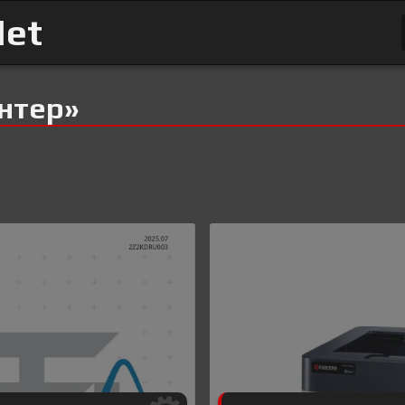
Net
нтер»