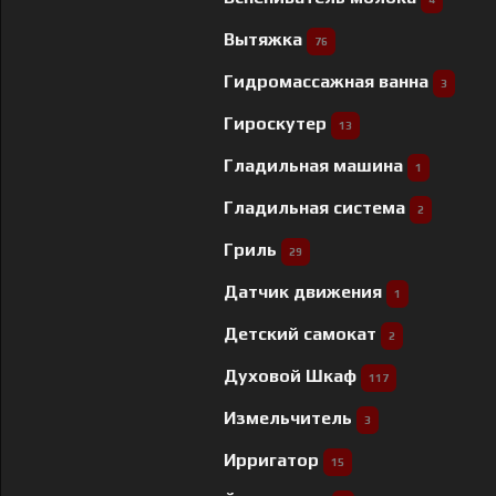
Вытяжка
76
Гидромассажная ванна
3
Гироскутер
13
Гладильная машина
1
Гладильная система
2
Гриль
29
Датчик движения
1
Детский самокат
2
Духовой Шкаф
117
Измельчитель
3
Ирригатор
15