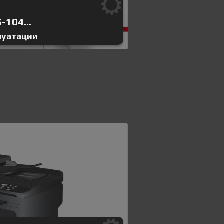
-104...
луатации