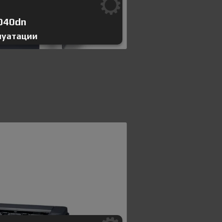
040dn
луатации