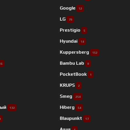
Google
12
LG
79
Prestigio
5
Hyundai
14
Kuppersberg
152
Bambu Lab
16
8
PocketBook
1
KRUPS
2
Smeg
254
ный
Hiberg
132
54
Blaupunkt
9
17
Asus
6