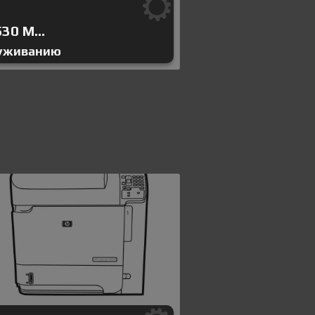
30 M...
луживанию