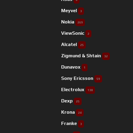
Meyvel
3
Nokia
269
ViewSonic
2
Alcatel
25
Zigmund & Shtain
32
Dunavox
1
Sony Ericsson
59
Electrolux
138
Dexp
25
Krona
24
Franke
3