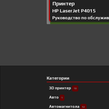
Принтер
HP LaserJet P4015
Руководство по обслужи
Категории
3D принтер
18
Авто
1
Автомагнитола
92