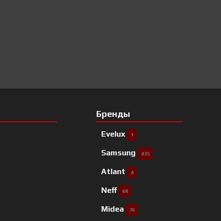
Бренды
Evelux
1
Samsung
435
Atlant
4
Neff
68
Midea
76