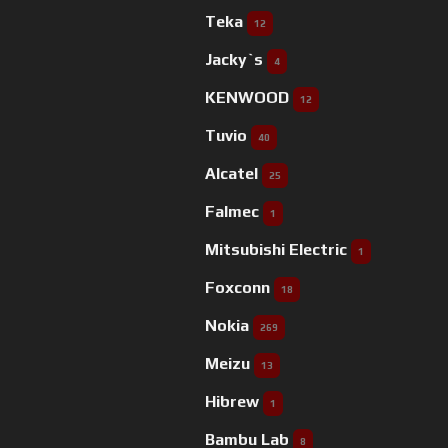
Teka
12
Jacky`s
4
KENWOOD
12
Tuvio
40
Alcatel
25
Falmec
1
Mitsubishi Electric
1
Foxconn
18
Nokia
269
Meizu
13
Hibrew
1
Bambu Lab
8