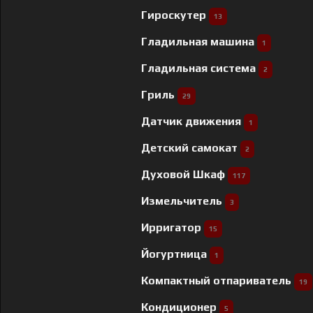
Гироскутер
13
Гладильная машина
1
Гладильная система
2
Гриль
29
Датчик движения
1
Детский самокат
2
Духовой Шкаф
117
Измельчитель
3
Ирригатор
15
Йогуртница
1
Компактный отпариватель
19
Кондиционер
5