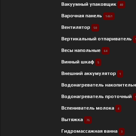
Вакуумный упаковщик
40
Варочная панель
1461
Вентилятор
50
Вертикальный отпариватель
Весы напольные
64
Винный шкаф
5
Внешний аккумулятор
1
Водонагреватель накопитель
Водонагреватель проточный
Вспениватель молока
4
Вытяжка
76
Гидромассажная ванна
3