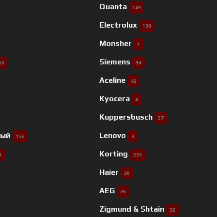
Quanta
149
Electrolux
138
Monsher
1
Siemens
16
94
Aceline
42
Kyocera
4
Kuppersbusch
57
ный
Lenovo
132
3
Korting
9
233
Haier
28
AEG
26
Zigmund & Shtain
32