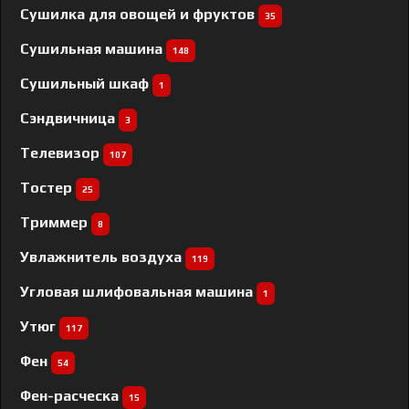
Сушилка для овощей и фруктов
35
Сушильная машина
148
Сушильный шкаф
1
Сэндвичница
3
Телевизор
107
Тостер
25
Триммер
8
Увлажнитель воздуха
119
Угловая шлифовальная машина
1
Утюг
117
Фен
54
Фен-расческа
15