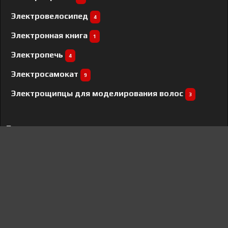
Электровелосипед
4
Электронная книга
1
Электропечь
4
Электросамокат
9
Электрощипцы для моделирования волос
3
Бренды
Aceline
42
ViewSonic
2
Xiaomi
24
Electrolux
138
PocketBook
1