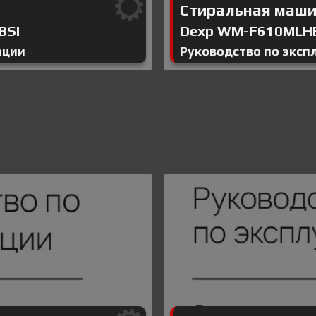
Стиральная маш
BSI
Dexp WM-F610MLH
ации
Руководство по эксп