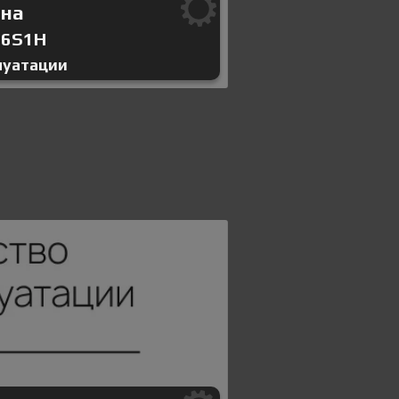
ина
-6S1H
луатации