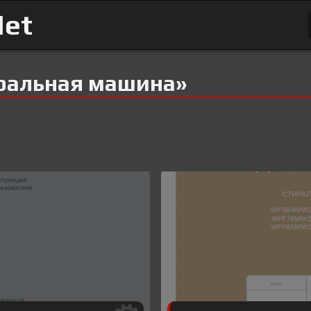
Net
ральная машина»