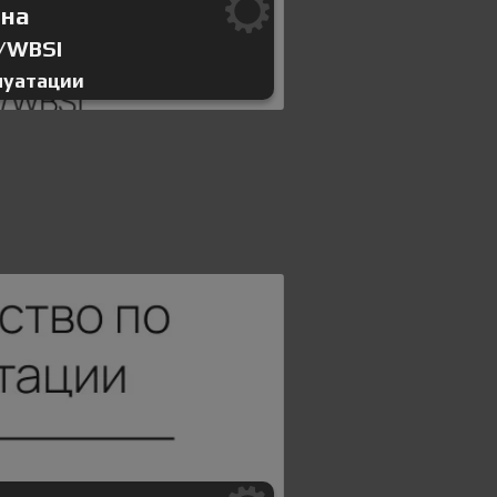
ина
/WBSI
луатации