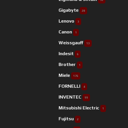
Gigabyte
28
Lenovo
3
Canon
1
Weissgauff
13
Indesit
6
Brother
1
Miele
176
FORNELLI
4
INVENTEC
99
Mitsubishi Electric
1
Fujitsu
2