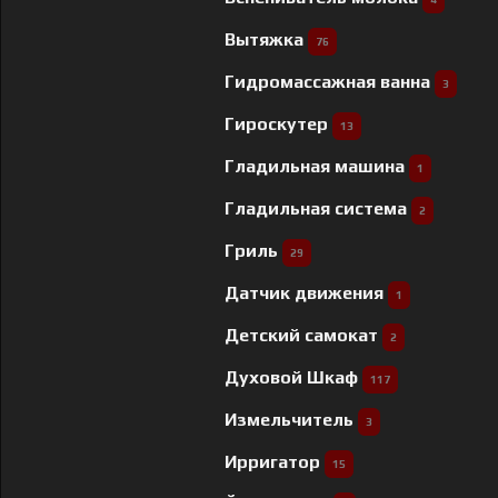
Вытяжка
76
Гидромассажная ванна
3
Гироскутер
13
Гладильная машина
1
Гладильная система
2
Гриль
29
Датчик движения
1
Детский самокат
2
Духовой Шкаф
117
Измельчитель
3
Ирригатор
15