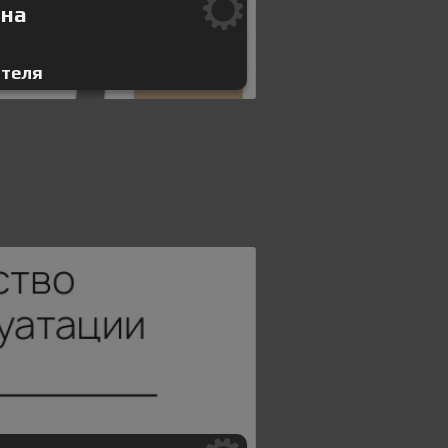
ина
ателя