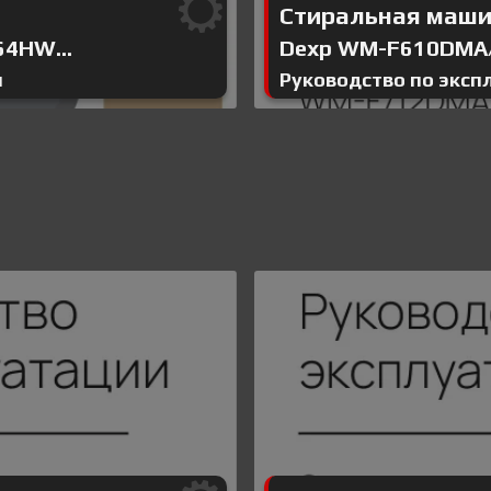
Стиральная маш
4HW...
Dexp WM-F610DMA
я
Руководство по эксп