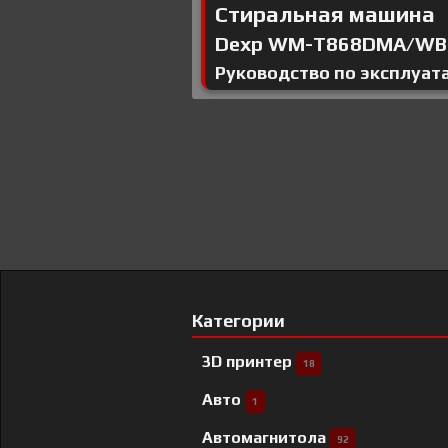
Стиральная машина
Dexp WM-T868DMA/WB
Руководство по эксплуат
Категории
3D принтер
18
Авто
1
Автомагнитола
92