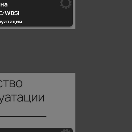
ина
E/WBSI
луатации