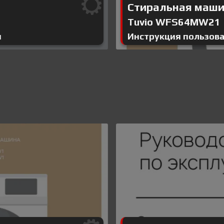
Стиральная маш
Tuvio WFS64MW21
я
Инструкция пользов