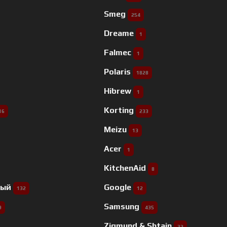
Smeg
254
Dreame
1
Falmec
1
Polaris
1828
Hibrew
1
Korting
16
233
Meizu
13
Acer
1
KitchenAid
8
ный
Google
132
12
Samsung
9
435
Zigmund & Shtain
32