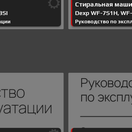
Стиральная маш
BSI
Dexp WF-7S1H, WF
ации
Руководство по эксп