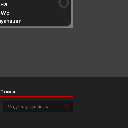
ина
/WB
луатации
Поиск