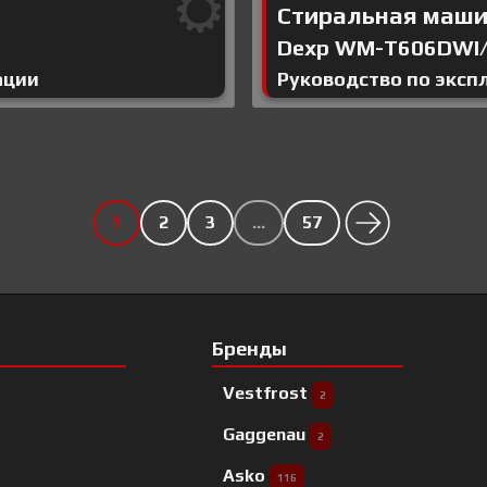
Стиральная маш
Dexp WM-T606DWI
ации
Руководство по эксп
1
2
3
…
57
Бренды
Vestfrost
2
Gaggenau
2
Asko
116