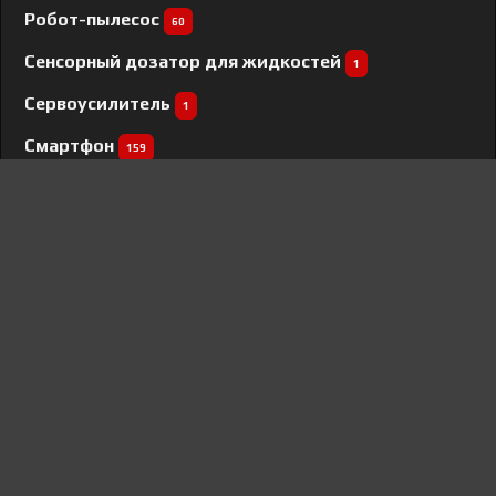
Робот-пылесос
60
Сенсорный дозатор для жидкостей
1
Сервоусилитель
1
Смартфон
159
Соковыжималка
24
Соковыжималка шнековая
3
Стайлер
57
Стиральная машина
568
Сушилка для овощей и фруктов
35
Сушильная машина
148
Сушильный шкаф
1
Сэндвичница
3