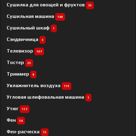
Сушилка для овощей и фруктов
35
Сушильная машина
148
Сушильный шкаф
1
Сэндвичница
3
Телевизор
107
Тостер
25
Триммер
8
Увлажнитель воздуха
119
Угловая шлифовальная машина
1
Утюг
117
Фен
54
Фен-расческа
15