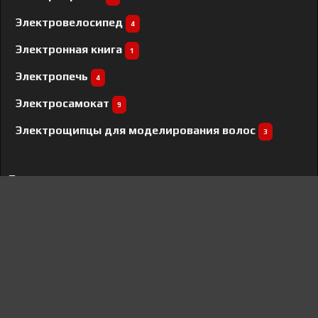
Электровелосипед
4
Электронная книга
1
Электропечь
4
Электросамокат
9
Электрощипцы для моделирования волос
3
Бренды
Acer
1
KENWOOD
12
Asus
6
Fly
1
Darina
2