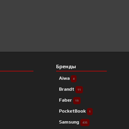
Бренды
Aiwa
4
Brandt
11
Faber
19
PocketBook
1
Samsung
435