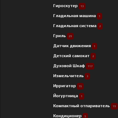
Гироскутер
13
Гладильная машина
1
Гладильная система
2
Гриль
29
Датчик движения
1
Детский самокат
2
Духовой Шкаф
117
Измельчитель
3
Ирригатор
15
Йогуртница
1
Компактный отпариватель
19
Кондиционер
5