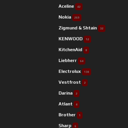
Aceline
42
Nokia
269
Zigmund & Shtain
32
KENWOOD
12
KitchenAid
8
Liebherr
64
Electrolux
138
Vestfrost
2
Darina
2
Atlant
4
Brother
1
Sharp
6