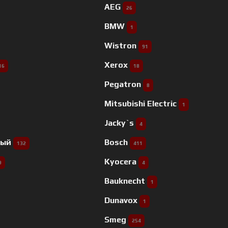
AEG
26
BMW
1
Wistron
91
Xerox
16
18
Pegatron
8
Mitsubishi Electric
1
Jacky`s
4
ный
Bosch
132
411
Kyocera
9
4
Bauknecht
1
Dunavox
1
Smeg
254