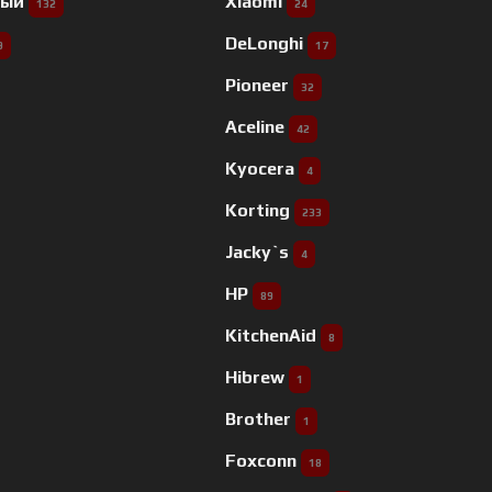
ный
Xiaomi
132
24
DeLonghi
9
17
Pioneer
32
Aceline
42
Kyocera
4
Korting
233
Jacky`s
4
HP
89
KitchenAid
8
Hibrew
1
Brother
1
Foxconn
18