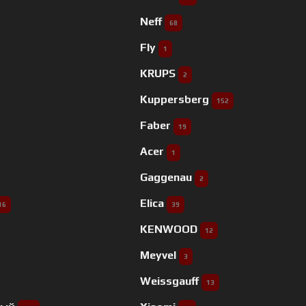
Neff
68
Fly
1
KRUPS
2
Kuppersberg
152
Faber
19
Acer
1
Gaggenau
2
Elica
16
39
KENWOOD
12
Meyvel
3
Weissgauff
13