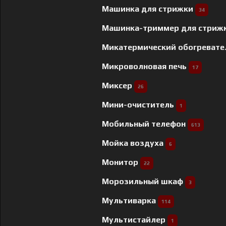
Машинка для стрижки
34
Машинка-триммер для стриж
Микатермический обогреват
Микроволновая печь
17
Миксер
26
Мини-очиститель
1
Мобильный телефон
613
Мойка воздуха
6
Монитор
22
Морозильный шкаф
3
Мультиварка
114
Мультистайлер
1