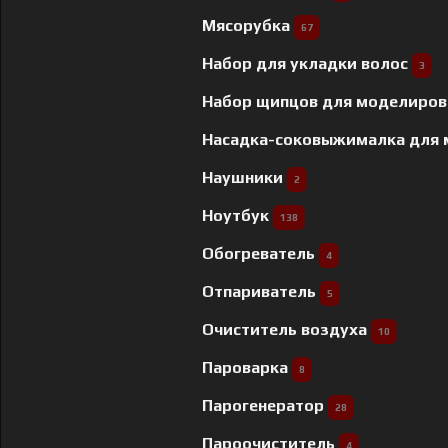
Мясорубка
67
Набор для укладки волос
3
Набор щипцов для моделиров
Насадка-соковыжималка для
Наушники
2
Ноутбук
138
Обогреватель
4
Отпариватель
5
Очиститель воздуха
10
Пароварка
8
Парогенератор
28
Пароочиститель
4