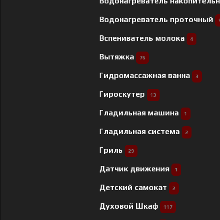
Водонагреватель накопитель
Водонагреватель проточный
Вспениватель молока
4
Вытяжка
76
Гидромассажная ванна
3
Гироскутер
13
Гладильная машина
1
Гладильная система
2
Гриль
29
Датчик движения
1
Детский самокат
2
Духовой Шкаф
117