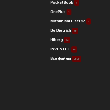
PocketBook
1
OnePlus
1
Mitsubishi Electric
1
De Dietrich
40
Hiberg
54
INVENTEC
99
Все файлы
6860