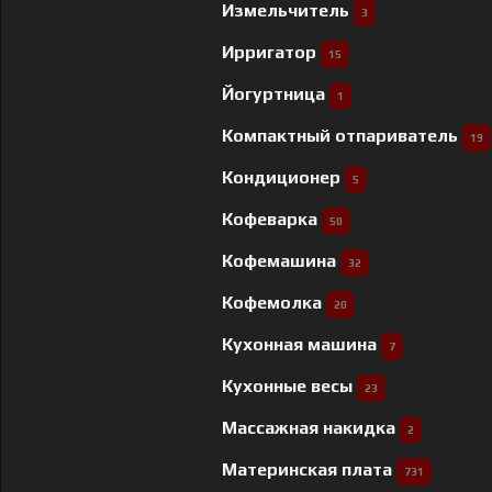
Измельчитель
3
Ирригатор
15
Йогуртница
1
Компактный отпариватель
19
Кондиционер
5
Кофеварка
50
Кофемашина
32
Кофемолка
20
Кухонная машина
7
Кухонные весы
23
Массажная накидка
2
Материнская плата
731