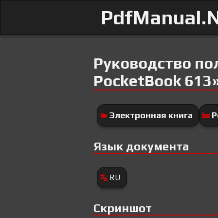
PdfManual.
Руководство по
PocketBook 613
Электронная книга
P
Язык документа
RU
Скриншот