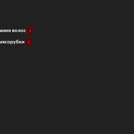
ания волос
1
 мясорубки
1