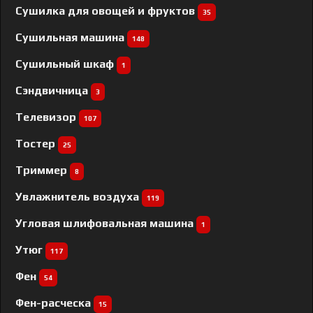
Сушилка для овощей и фруктов
35
Сушильная машина
148
Сушильный шкаф
1
Сэндвичница
3
Телевизор
107
Тостер
25
Триммер
8
Увлажнитель воздуха
119
Угловая шлифовальная машина
1
Утюг
117
Фен
54
Фен-расческа
15