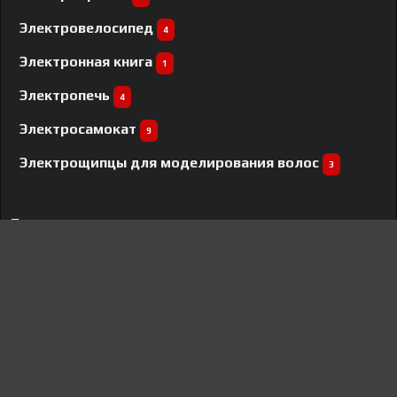
Электровелосипед
4
Электронная книга
1
Электропечь
4
Электросамокат
9
Электрощипцы для моделирования волос
3
Бренды
Akai
6
Krona
24
Gorenje
15
Dunavox
1
Asus
6