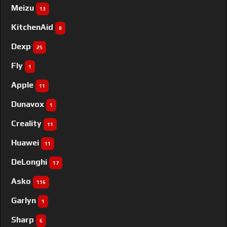
Meizu
13
KitchenAid
8
Dexp
25
Fly
1
Apple
11
Dunavox
1
Creality
11
Huawei
11
DeLonghi
17
Asko
116
Garlyn
1
Sharp
6