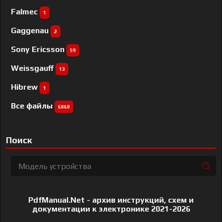
Falmec
1
Gaggenau
2
Sony Ericsson
59
Weissgauff
13
Hibrew
1
Все файлы
6860
Поиск
PdfManual.Net - архив инструкций, схем и
документации к электронике 2021-2026