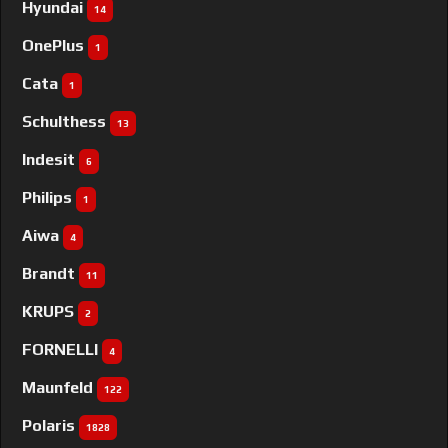
Hyundai
14
OnePlus
1
Cata
1
Schulthess
13
Indesit
6
Philips
1
Aiwa
4
Brandt
11
KRUPS
2
FORNELLI
4
Maunfeld
122
Polaris
1828