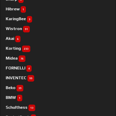
Hibrew
1
KaringBee
3
Wistron
91
Akai
6
Korting
233
Midea
76
FORNELLI
4
INVENTEC
99
Beko
39
BMW
1
Schulthess
13