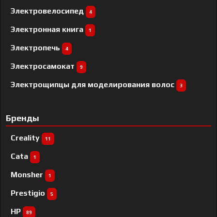
Электровелосипед
4
Электронная книга
1
Электропечь
4
Электросамокат
9
Электрощипцы для моделирования волос
3
Бренды
Creality
11
Cata
1
Monsher
1
Prestigio
5
HP
89