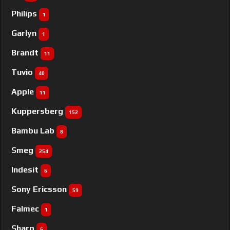
Philips
1
Garlyn
1
Brandt
11
Tuvio
40
Apple
11
Kuppersberg
152
Bambu Lab
8
Smeg
254
Indesit
6
Sony Ericsson
59
Falmec
1
Sharp
6