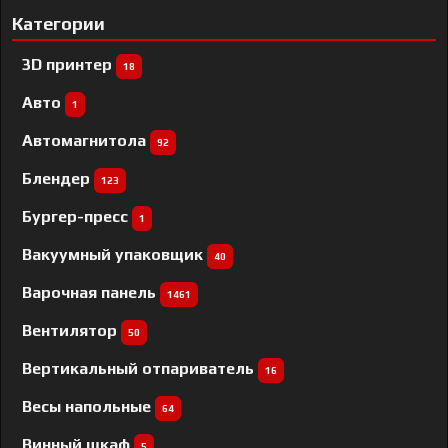
Категории
3D принтер
18
Авто
1
Автомагнитола
92
Блендер
123
Бургер-пресс
1
Вакуумный упаковщик
40
Варочная панель
1461
Вентилятор
50
Вертикальный отпариватель
16
Весы напольные
64
Винный шкаф
5