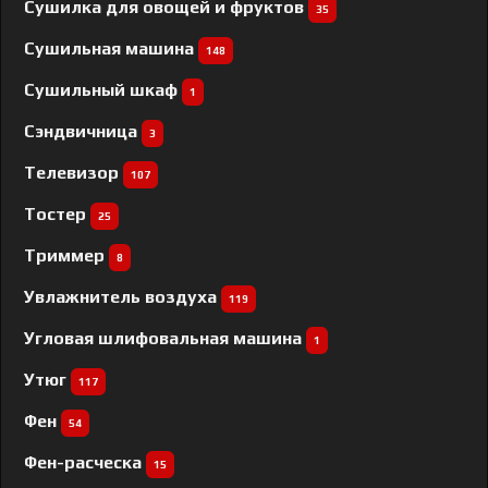
Сушилка для овощей и фруктов
35
Сушильная машина
148
Сушильный шкаф
1
Сэндвичница
3
Телевизор
107
Тостер
25
Триммер
8
Увлажнитель воздуха
119
Угловая шлифовальная машина
1
Утюг
117
Фен
54
Фен-расческа
15