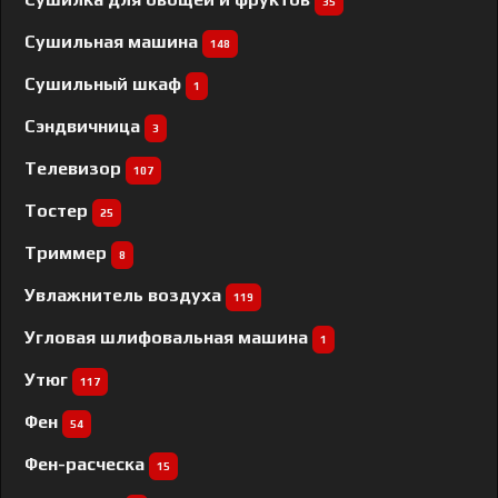
35
Сушильная машина
148
Сушильный шкаф
1
Сэндвичница
3
Телевизор
107
Тостер
25
Триммер
8
Увлажнитель воздуха
119
Угловая шлифовальная машина
1
Утюг
117
Фен
54
Фен-расческа
15