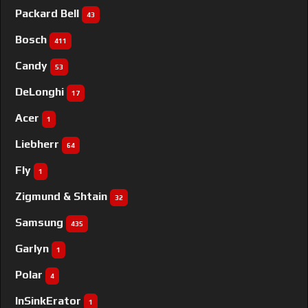
Packard Bell
43
Bosch
411
Candy
53
DeLonghi
17
Acer
1
Liebherr
64
Fly
1
Zigmund & Shtain
32
Samsung
435
Garlyn
1
Polar
4
InSinkErator
1