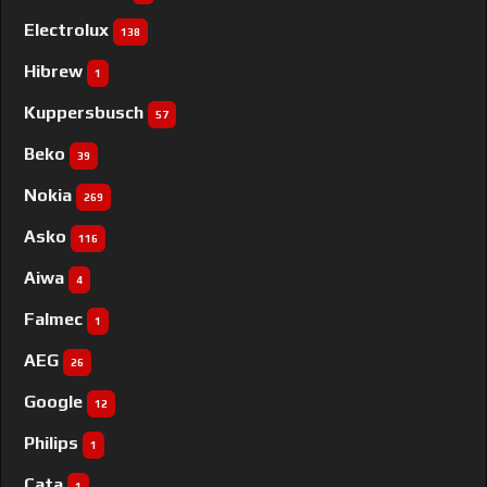
Electrolux
138
Hibrew
1
Kuppersbusch
57
Beko
39
Nokia
269
Asko
116
Aiwa
4
Falmec
1
AEG
26
Google
12
Philips
1
Cata
1