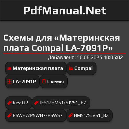
PdfManual.Net
Схемы для «Материнская
плата Compal LA-7091P»
Добавлено: 16.08.2025 10:05:02
Материнская плата
Compal
LA-7091P
Схемы
Rev: 0.2
JE51/HM51/SJV51_BZ
P5WE7/P5WH7/P5WS7
HM51/SJV51_BZ