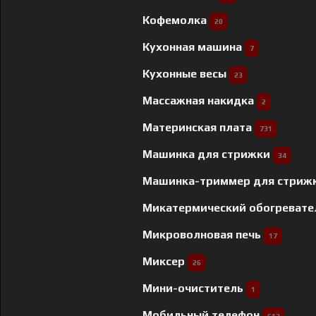
Кофемолка
20
Кухонная машина
7
Кухонные весы
23
Массажная накидка
2
Материнская плата
731
Машинка для стрижки
34
Машинка-триммер для стриж
Микатермический обогреват
Микроволновая печь
17
Миксер
26
Мини-очиститель
1
Мобильный телефон