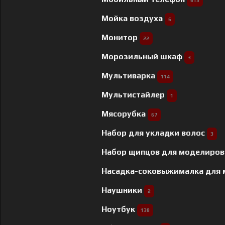
613
Мойка воздуха
6
Монитор
22
Морозильный шкаф
3
Мультиварка
114
Мультистайлер
1
Мясорубка
67
Набор для укладки волос
3
Набор щипцов для моделиров
Насадка-соковыжималка для
Наушники
2
Ноутбук
138