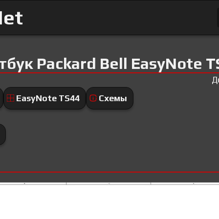
Net
бук Packard Bell EasyNote T
Д
EasyNote TS44
Схемы