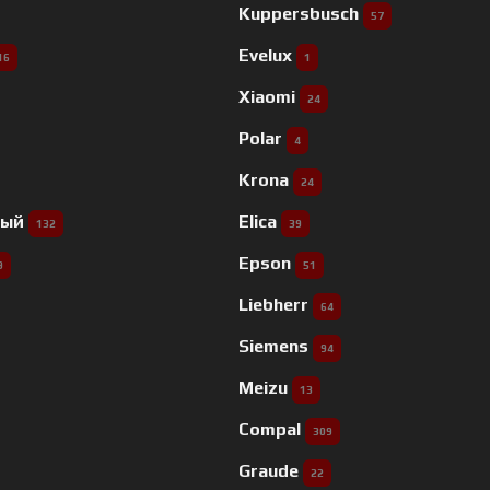
Kuppersbusch
57
Evelux
16
1
Xiaomi
24
Polar
4
Krona
24
ный
Elica
132
39
Epson
9
51
Liebherr
64
Siemens
94
Meizu
13
Compal
309
Graude
22