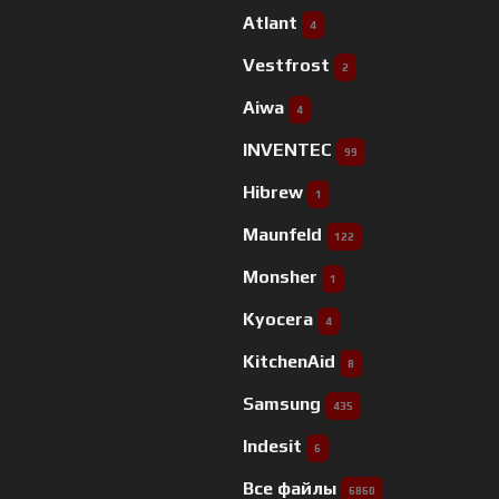
Atlant
4
Vestfrost
2
Aiwa
4
INVENTEC
99
Hibrew
1
Maunfeld
122
Monsher
1
Kyocera
4
KitchenAid
8
Samsung
435
Indesit
6
Все файлы
6860