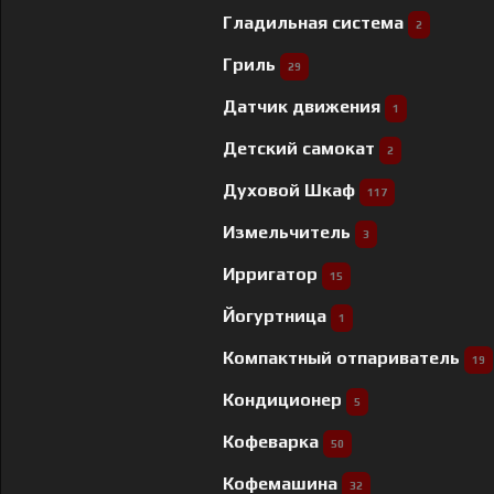
Гладильная система
2
Гриль
29
Датчик движения
1
Детский самокат
2
Духовой Шкаф
117
Измельчитель
3
Ирригатор
15
Йогуртница
1
Компактный отпариватель
19
Кондиционер
5
Кофеварка
50
Кофемашина
32