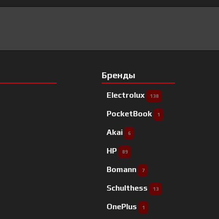
Бренды
Electrolux
138
PocketBook
1
Akai
6
HP
89
Bomann
7
Schulthess
13
OnePlus
1