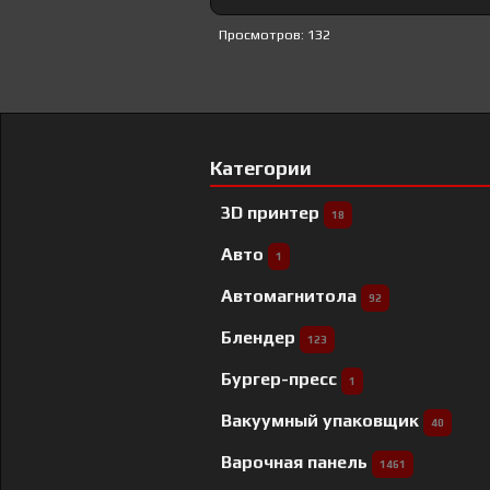
Просмотров: 132
Категории
3D принтер
18
Авто
1
Автомагнитола
92
Блендер
123
Бургер-пресс
1
Вакуумный упаковщик
40
Варочная панель
1461