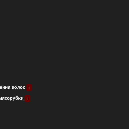
ания волос
1
 мясорубки
1