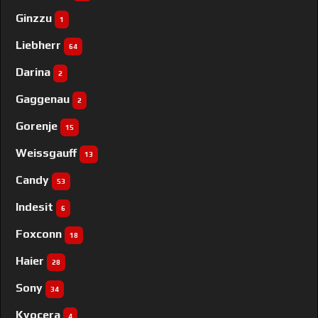
Ginzzu
1
Liebherr
64
Darina
2
Gaggenau
2
Gorenje
15
Weissgauff
13
Candy
53
Indesit
6
Foxconn
18
Haier
28
Sony
34
Kyocera
4