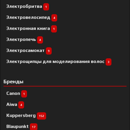
Электробритва
1
Электровелосипед
4
Электронная книга
1
Электропечь
4
Электросамокат
9
Электрощипцы для моделирования волос
3
Бренды
Canon
1
Aiwa
4
Kuppersberg
152
Blaupunkt
17