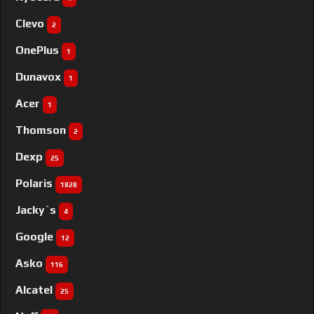
Clevo
2
OnePlus
1
Dunavox
1
Acer
1
Thomson
2
Dexp
25
Polaris
1828
Jacky`s
4
Google
12
Asko
116
Alcatel
25