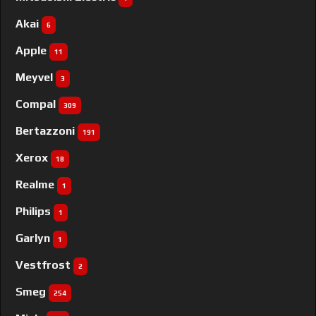
Akai
6
Apple
11
Meyvel
3
Compal
309
Bertazzoni
191
Xerox
18
Realme
1
Philips
1
Garlyn
1
Vestfrost
2
Smeg
254