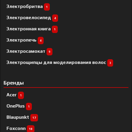
Электробритва
1
Электровелосипед
4
Электронная книга
1
Электропечь
4
Электросамокат
9
Электрощипцы для моделирования волос
3
Бренды
Acer
1
OnePlus
1
Blaupunkt
17
Foxconn
18