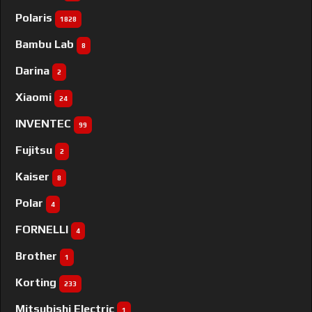
Polaris
1828
Bambu Lab
8
Darina
2
Xiaomi
24
INVENTEC
99
Fujitsu
2
Kaiser
8
Polar
4
FORNELLI
4
Brother
1
Korting
233
Mitsubishi Electric
1