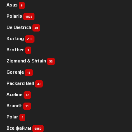
Asus
6
Polaris
1828
De Dietrich
40
Korting
233
Brother
1
Zigmund & Shtain
32
Gorenje
15
Packard Bell
43
Aceline
42
Brandt
11
Polar
4
Все файлы
6860