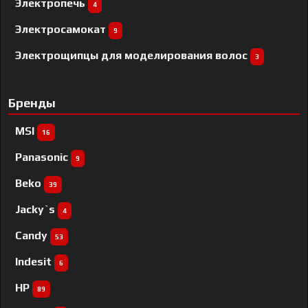
Электропечь
4
Электросамокат
9
Электрощипцы для моделирования волос
3
Бренды
MSI
16
Panasonic
9
Beko
39
Jacky`s
4
Candy
53
Indesit
6
HP
89