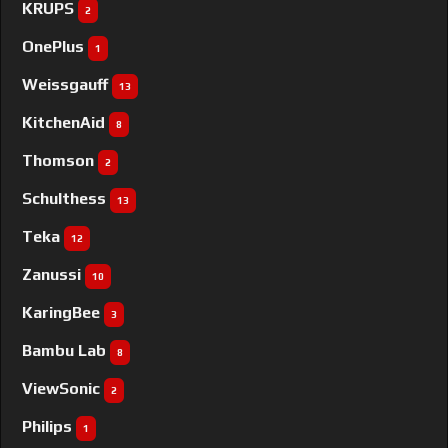
KRUPS
2
OnePlus
1
Weissgauff
13
KitchenAid
8
Thomson
2
Schulthess
13
Teka
12
Zanussi
10
KaringBee
3
Bambu Lab
8
ViewSonic
2
Philips
1