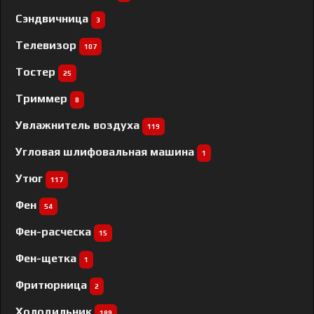
Сэндвичница
3
Телевизор
107
Тостер
25
Триммер
8
Увлажнитель воздуха
119
Угловая шлифовальная машина
1
Утюг
117
Фен
54
Фен-расческа
15
Фен-щетка
1
Фритюрница
2
Холодильник
189