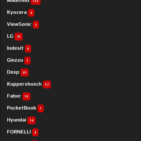
Maunfeld
122
Kyocera
4
ViewSonic
2
LG
79
Indesit
6
Ginzzu
1
Dexp
25
Kuppersbusch
57
Faber
19
PocketBook
1
Hyundai
14
FORNELLI
4