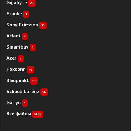
Gigabyte
28
Franke
3
Sony Ericsson
59
Atlant
4
Smartbuy
1
Acer
1
Foxconn
18
Blaupunkt
17
Schaub Lorenz
56
Garlyn
1
Все файлы
6860