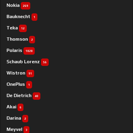
Nokia
269
Bauknecht
1
Teka
12
Thomson
2
Polaris
1828
Schaub Lorenz
56
Wistron
91
OnePlus
1
De Dietrich
40
Akai
6
Darina
2
Meyvel
3