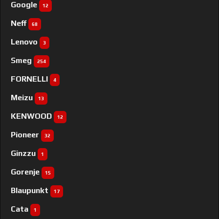
Google
12
Neff
68
Lenovo
3
Smeg
254
FORNELLI
4
Meizu
13
KENWOOD
12
Pioneer
32
Ginzzu
1
Gorenje
15
Blaupunkt
17
Cata
1