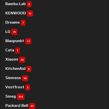
Bambu Lab
8
KENWOOD
12
Dreame
1
LG
79
Blaupunkt
17
Cata
1
Xiaomi
24
KitchenAid
8
Siemens
94
Vestfrost
2
Smeg
254
Packard Bell
43