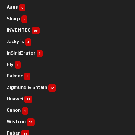
Asus
6
Sharp
6
INVENTEC
99
Jacky`s
4
InSinkErator
1
Fly
1
Falmec
1
Zigmund & Shtain
32
Huawei
11
Canon
1
Wistron
91
Faber
19