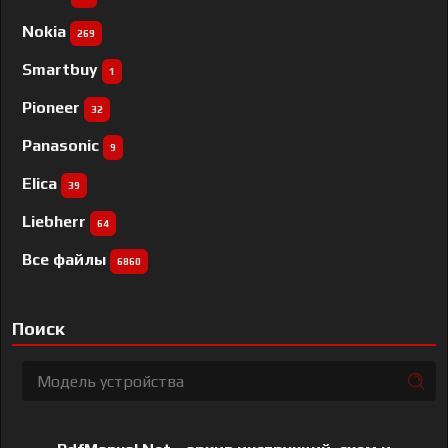
Nokia
269
Smartbuy
1
Pioneer
32
Panasonic
9
Elica
39
Liebherr
64
Все файлы
6860
Поиск