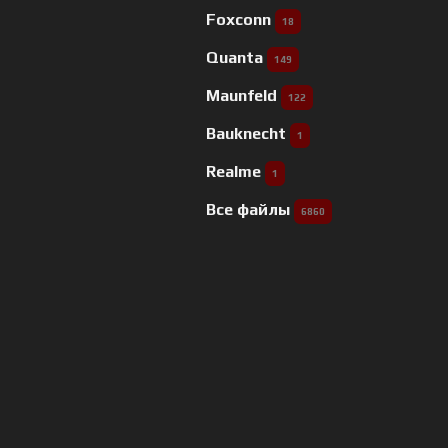
Foxconn
18
Quanta
149
Maunfeld
122
Bauknecht
1
Realme
1
Все файлы
6860