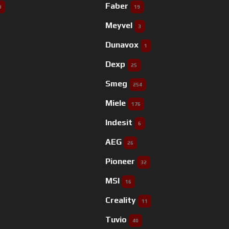
Faber
9
19
Meyvel
3
Dunavox
1
Dexp
25
Smeg
254
Miele
176
Indesit
6
AEG
26
Pioneer
32
MSI
16
Creality
11
Tuvio
40