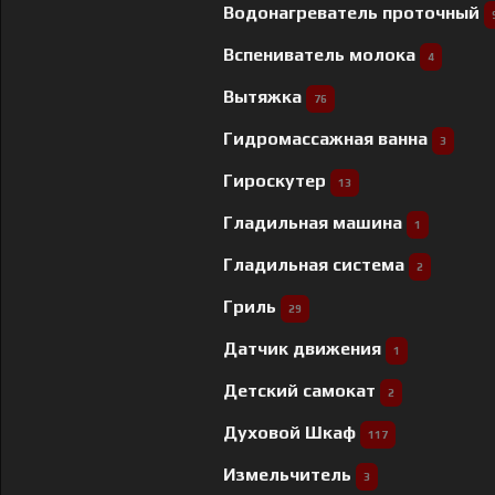
Водонагреватель проточный
Вспениватель молока
4
Вытяжка
76
Гидромассажная ванна
3
Гироскутер
13
Гладильная машина
1
Гладильная система
2
Гриль
29
Датчик движения
1
Детский самокат
2
Духовой Шкаф
117
Измельчитель
3