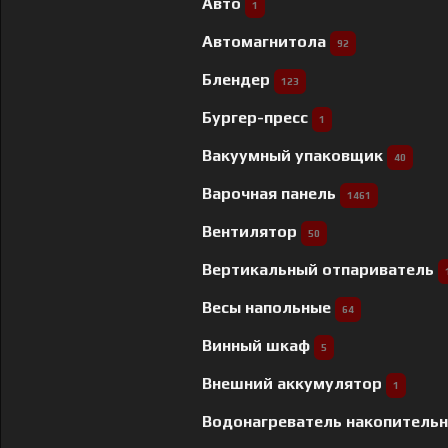
Авто
1
Автомагнитола
92
Блендер
123
Бургер-пресс
1
Вакуумный упаковщик
40
Варочная панель
1461
Вентилятор
50
Вертикальный отпариватель
Весы напольные
64
Винный шкаф
5
Внешний аккумулятор
1
Водонагреватель накопитель