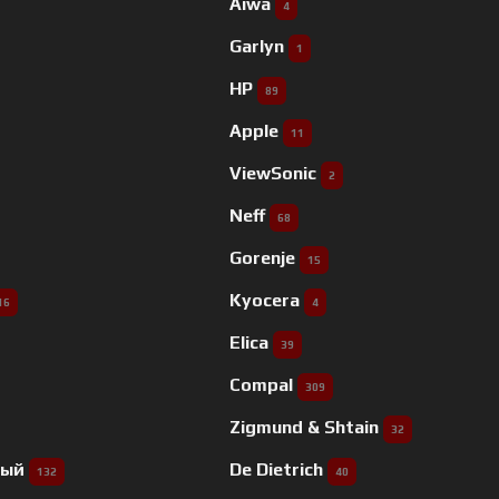
Aiwa
4
Garlyn
1
HP
89
Apple
11
ViewSonic
2
Neff
68
Gorenje
15
Kyocera
16
4
Elica
39
Compal
309
Zigmund & Shtain
32
ный
De Dietrich
132
40