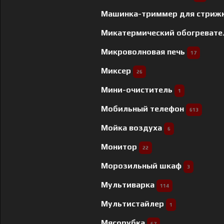
Машинка-триммер для стриж
Микатермический обогреват
Микроволновая печь
17
Миксер
26
Мини-очиститель
1
Мобильный телефон
613
Мойка воздуха
6
Монитор
22
Морозильный шкаф
3
Мультиварка
114
Мультистайлер
1
Мясорубка
67