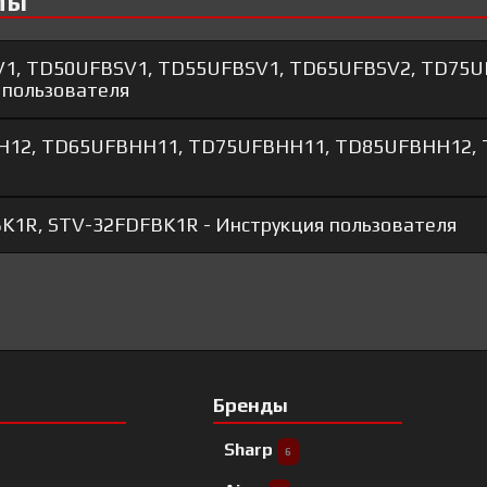
лы
V1, TD50UFBSV1, TD55UFBSV1, TD65UFBSV2, TD75U
 пользователя
HH12, TD65UFBHH11, TD75UFBHH11, TD85UFBHH12,
K1R, STV-32FDFBK1R - Инструкция пользователя
Бренды
Sharp
6