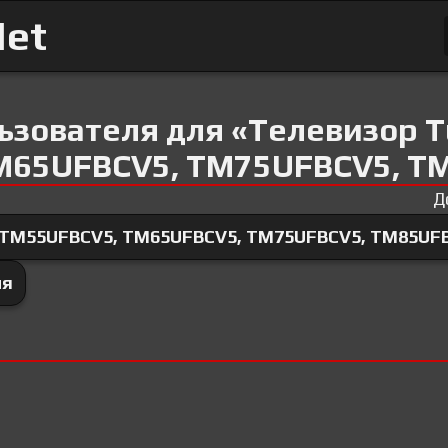
Net
ьзователя для «Телевизор T
M65UFBCV5, TM75UFBCV5, T
Д
TM55UFBCV5, TM65UFBCV5, TM75UFBCV5, TM85UF
ля