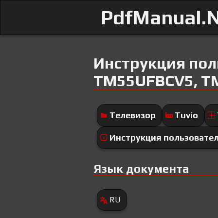
PdfManual.
Инструкция пол
TM55UFBCV5, T
Телевизор
Tuvio
Инструкция пользовате
Язык документа
RU