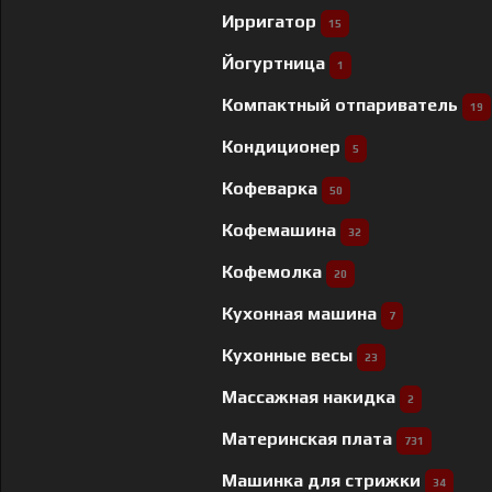
Ирригатор
15
Йогуртница
1
Компактный отпариватель
19
Кондиционер
5
Кофеварка
50
Кофемашина
32
Кофемолка
20
Кухонная машина
7
Кухонные весы
23
Массажная накидка
2
Материнская плата
731
Машинка для стрижки
34