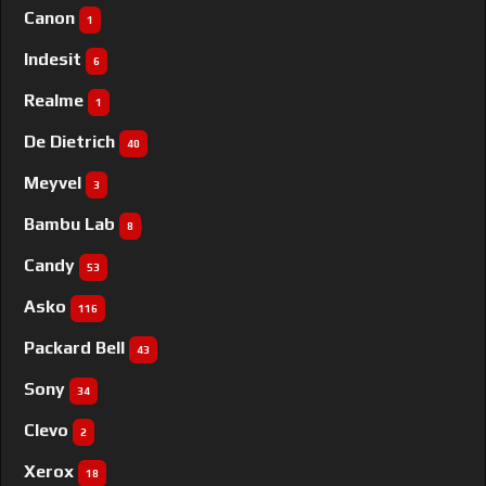
Canon
1
Indesit
6
Realme
1
De Dietrich
40
Meyvel
3
Bambu Lab
8
Candy
53
Asko
116
Packard Bell
43
Sony
34
Clevo
2
Xerox
18