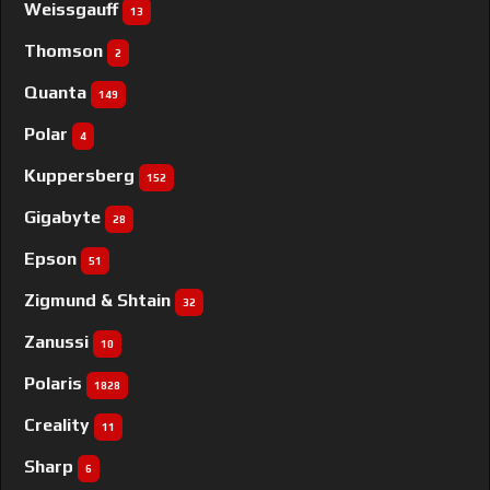
Weissgauff
13
Thomson
2
Quanta
149
Polar
4
Kuppersberg
152
Gigabyte
28
Epson
51
Zigmund & Shtain
32
Zanussi
10
Polaris
1828
Creality
11
Sharp
6