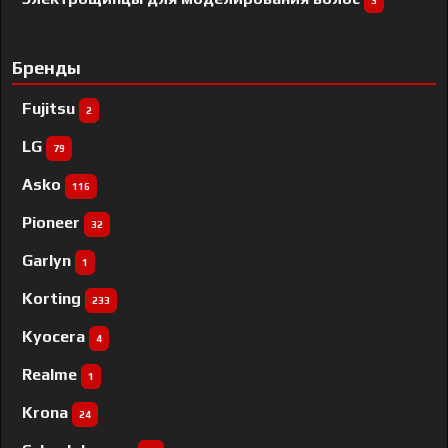
3
Бренды
Fujitsu
2
LG
79
Asko
116
Pioneer
32
Garlyn
1
Korting
233
Kyocera
4
Realme
1
Krona
24