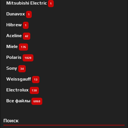
Mitsubishi Electric
1
Dunavox
1
Hibrew
1
Aceline
42
Miele
176
Polaris
1828
Sony
34
Weissgauff
13
Electrolux
138
Все файлы
6860
Поиск