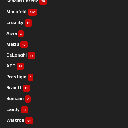
Schaub Lorenz
56
Maunfeld
122
Creality
11
Aiwa
4
Meizu
13
DeLonghi
17
AEG
26
Prestigio
5
Brandt
11
Bomann
7
Candy
53
Wistron
91