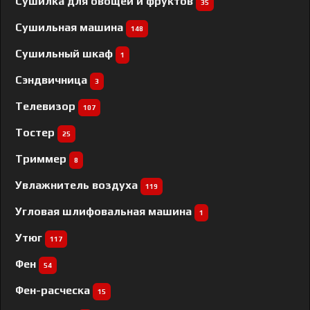
Сушилка для овощей и фруктов
35
Сушильная машина
148
Сушильный шкаф
1
Сэндвичница
3
Телевизор
107
Тостер
25
Триммер
8
Увлажнитель воздуха
119
Угловая шлифовальная машина
1
Утюг
117
Фен
54
Фен-расческа
15