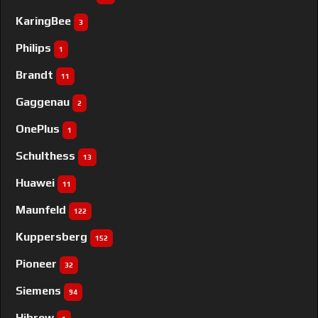
KaringBee
3
Philips
1
Brandt
11
Gaggenau
2
OnePlus
1
Schulthess
13
Huawei
11
Maunfeld
122
Kuppersberg
152
Pioneer
32
Siemens
94
Hibrew