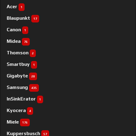
Acer
1
Blaupunkt
17
Canon
1
Midea
76
Thomson
2
Smartbuy
1
Gigabyte
28
Samsung
435
InSinkErator
1
Kyocera
4
Miele
176
Kuppersbusch
57