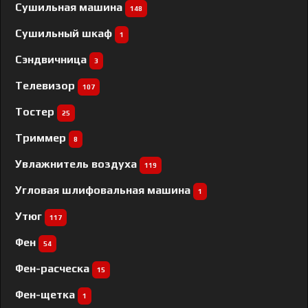
Сушильная машина
148
Сушильный шкаф
1
Сэндвичница
3
Телевизор
107
Тостер
25
Триммер
8
Увлажнитель воздуха
119
Угловая шлифовальная машина
1
Утюг
117
Фен
54
Фен-расческа
15
Фен-щетка
1