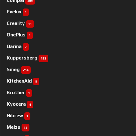
Compal
309
Evelux
1
Creality
11
OnePlus
1
Darina
2
Kuppersberg
152
Smeg
254
KitchenAid
8
Brother
1
Kyocera
4
Hibrew
1
Meizu
13