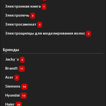
Электронная книга
1
Электропечь
4
Электросамокат
9
Электрощипцы для моделирования волос
3
Бренды
Jacky`s
4
Brandt
11
Acer
1
Siemens
94
Hyundai
14
Haier
28