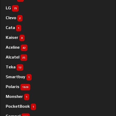
LG
79
Clevo
2
Cata
1
Kaiser
8
Aceline
42
Alcatel
25
Teka
12
Smartbuy
1
Polaris
1828
Monsher
1
PocketBook
1