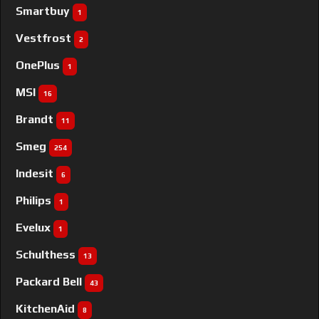
Smartbuy
1
Vestfrost
2
OnePlus
1
MSI
16
Brandt
11
Smeg
254
Indesit
6
Philips
1
Evelux
1
Schulthess
13
Packard Bell
43
KitchenAid
8