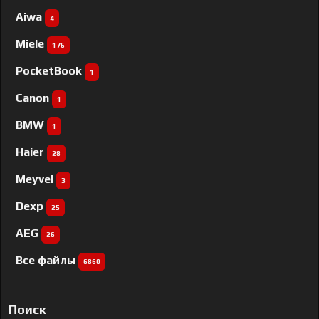
Aiwa
4
Miele
176
PocketBook
1
Canon
1
BMW
1
Haier
28
Meyvel
3
Dexp
25
AEG
26
Все файлы
6860
Поиск