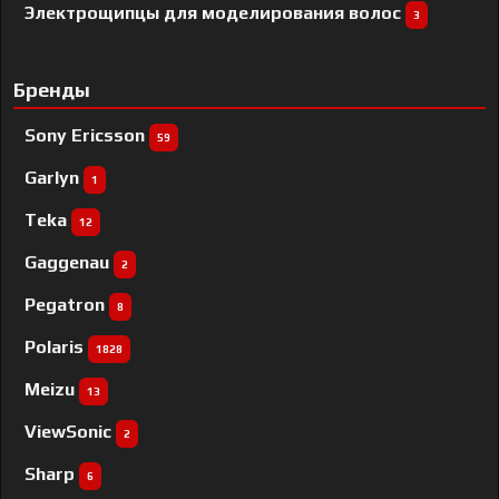
Электрощипцы для моделирования волос
3
Бренды
Sony Ericsson
59
Garlyn
1
Teka
12
Gaggenau
2
Pegatron
8
Polaris
1828
Meizu
13
ViewSonic
2
Sharp
6