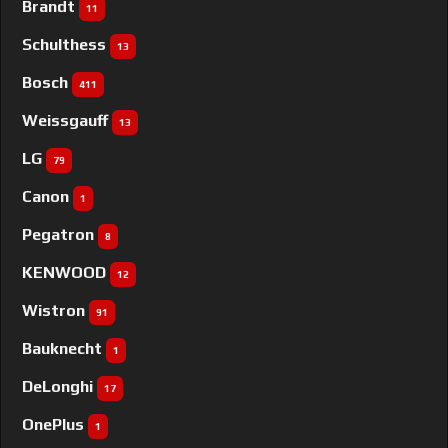
Brandt
11
Schulthess
13
Bosch
411
Weissgauff
13
LG
79
Canon
1
Pegatron
8
KENWOOD
12
Wistron
91
Bauknecht
1
DeLonghi
17
OnePlus
1