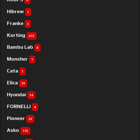
2
Hibrew
1
Franke
3
Korting
233
Bambu Lab
8
Monsher
1
Cata
1
Elica
39
Hyundai
14
FORNELLI
4
Pioneer
32
Asko
116