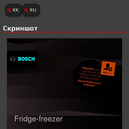
KK
RU
Скриншот