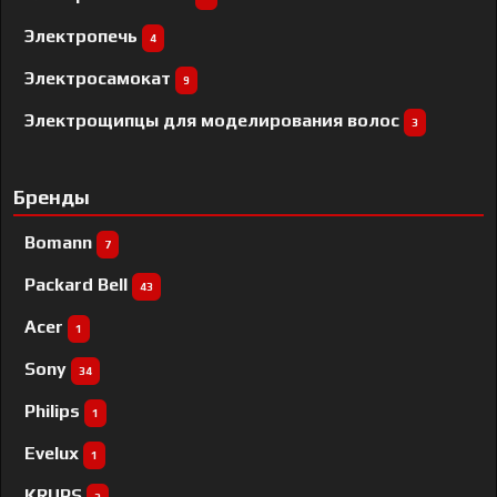
Электропечь
4
Электросамокат
9
Электрощипцы для моделирования волос
3
Бренды
Bomann
7
Packard Bell
43
Acer
1
Sony
34
Philips
1
Evelux
1
KRUPS