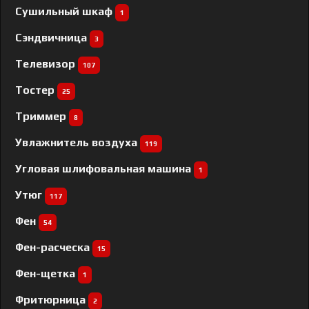
Сушильный шкаф
1
Сэндвичница
3
Телевизор
107
Тостер
25
Триммер
8
Увлажнитель воздуха
119
Угловая шлифовальная машина
1
Утюг
117
Фен
54
Фен-расческа
15
Фен-щетка
1
Фритюрница
2