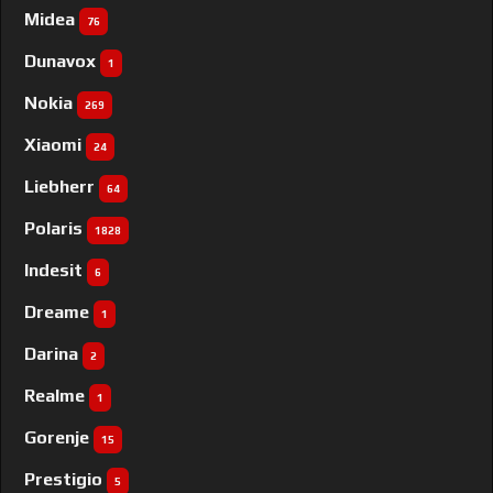
Midea
76
Dunavox
1
Nokia
269
Xiaomi
24
Liebherr
64
Polaris
1828
Indesit
6
Dreame
1
Darina
2
Realme
1
Gorenje
15
Prestigio
5