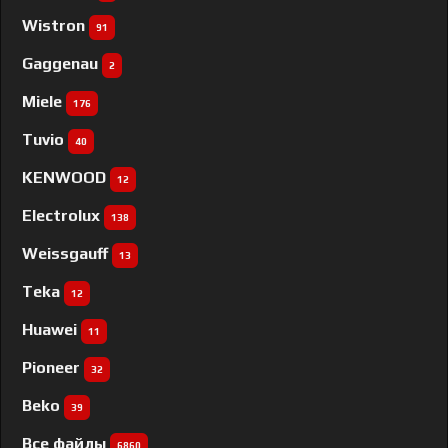
Wistron
91
Gaggenau
2
Miele
176
Tuvio
40
KENWOOD
12
Electrolux
138
Weissgauff
13
Teka
12
Huawei
11
Pioneer
32
Beko
39
Все файлы
6860