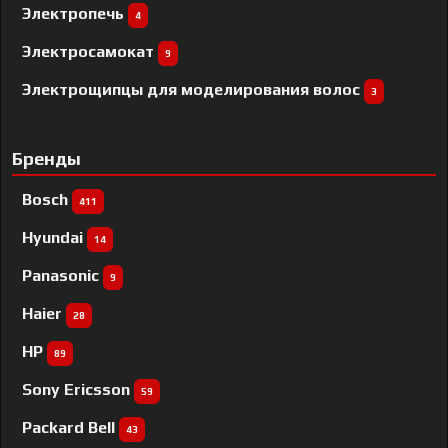
Электропечь
4
Электросамокат
9
Электрощипцы для моделирования волос
3
Бренды
Bosch
411
Hyundai
14
Panasonic
9
Haier
28
HP
89
Sony Ericsson
59
Packard Bell
43