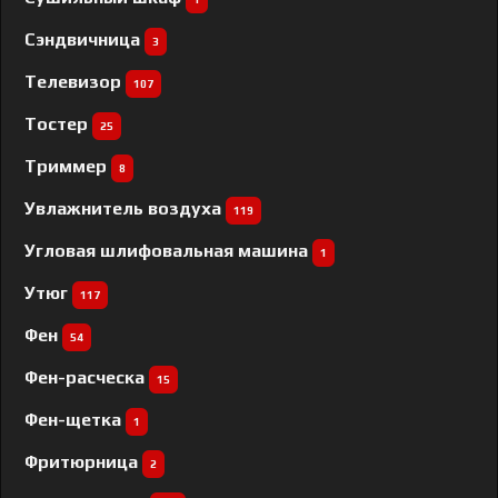
Сэндвичница
3
Телевизор
107
Тостер
25
Триммер
8
Увлажнитель воздуха
119
Угловая шлифовальная машина
1
Утюг
117
Фен
54
Фен-расческа
15
Фен-щетка
1
Фритюрница
2