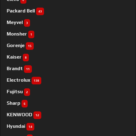
Packard Bell
43
Meyvel
3
Monsher
1
Gorenje
15
Kaiser
8
Brandt
11
Electrolux
138
Fujitsu
2
Sharp
6
KENWOOD
12
Hyundai
14