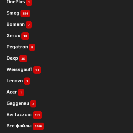
OnePlus
1
Smeg
254
Bomann
7
Xerox
18
Pegatron
8
Dexp
25
Weissgauff
13
Lenovo
3
Acer
1
Gaggenau
2
Bertazzoni
191
Все файлы
6860