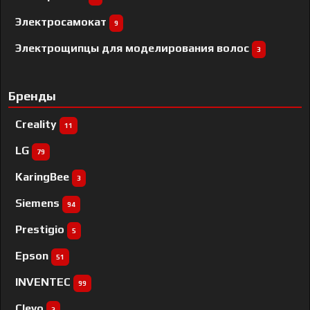
Электросамокат
9
Электрощипцы для моделирования волос
3
Бренды
Creality
11
LG
79
KaringBee
3
Siemens
94
Prestigio
5
Epson
51
INVENTEC
99
Clevo
2