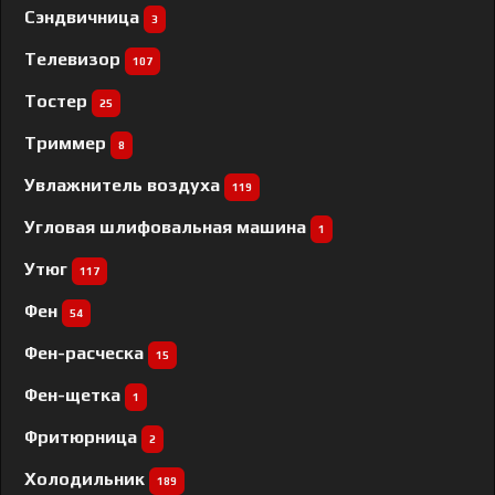
Сэндвичница
3
Телевизор
107
Тостер
25
Триммер
8
Увлажнитель воздуха
119
Угловая шлифовальная машина
1
Утюг
117
Фен
54
Фен-расческа
15
Фен-щетка
1
Фритюрница
2
Холодильник
189