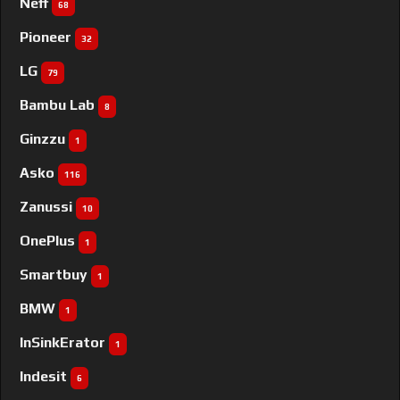
Neff
68
Pioneer
32
LG
79
Bambu Lab
8
Ginzzu
1
Asko
116
Zanussi
10
OnePlus
1
Smartbuy
1
BMW
1
InSinkErator
1
Indesit
6