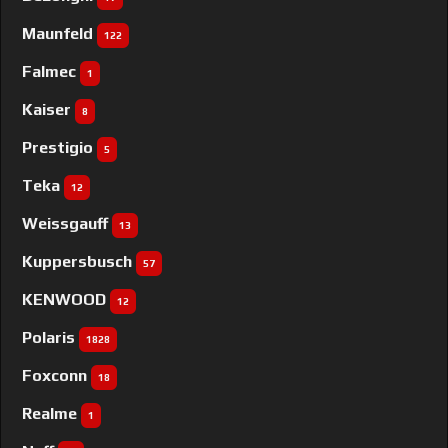
Maunfeld
122
Falmec
1
Kaiser
8
Prestigio
5
Teka
12
Weissgauff
13
Kuppersbusch
57
KENWOOD
12
Polaris
1828
Foxconn
18
Realme
1